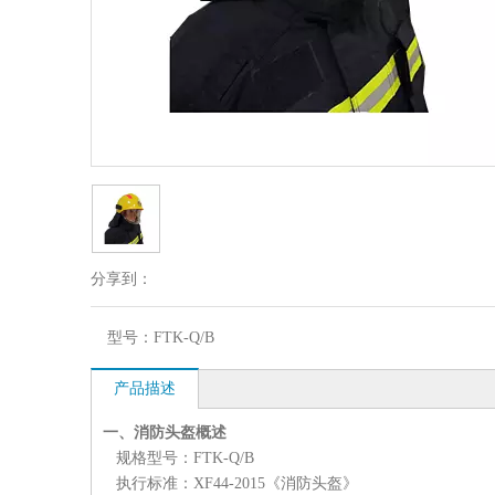
分享到：
型号：
FTK-Q/B
产品描述
一、消防头盔概述
规格型号：FTK-Q/B
执行标准：XF44-2015《消防头盔》