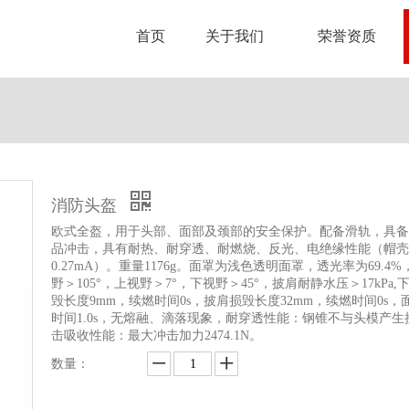
首页
关于我们
荣誉资质
消防头盔
欧式全盔，用于头部、面部及颈部的安全保护。配备滑轨，具备
品冲击，具有耐热、耐穿透、耐燃烧、反光、电绝缘性能（帽壳
0.27mA）。重量1176g。面罩为浅色透明面罩，透光率为69.4
野＞105°，上视野＞7°，下视野＞45°，披肩耐静水压＞17kPa,
毁长度9mm，续燃时间0s，披肩损毁长度32mm，续燃时间0s，
时间1.0s，无熔融、滴落现象，耐穿透性能：钢锥不与头模产生
击吸收性能：最大冲击加力2474.1N。
数量：