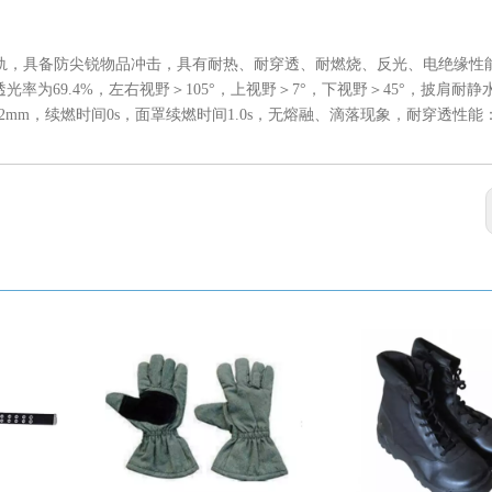
，具备防尖锐物品冲击，具有耐热、耐穿透、耐燃烧、反光、电绝缘性
透光率为69.4%，左右视野＞105°，上视野＞7°，下视野＞45°，披肩耐静
度32mm，续燃时间0s，面罩续燃时间1.0s，无熔融、滴落现象，耐穿透性
。