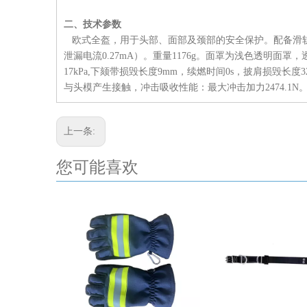
二、技术参数
欧式全盔，用于头部、面部及颈部的安全保护。配备滑轨
泄漏电流0.27mA）。重量1176g。面罩为浅色透明面罩，
17kPa,下颏带损毁长度9mm，续燃时间0s，披肩损毁长
与头模产生接触，冲击吸收性能：最大冲击加力2474.1N
上一条:
您可能喜欢