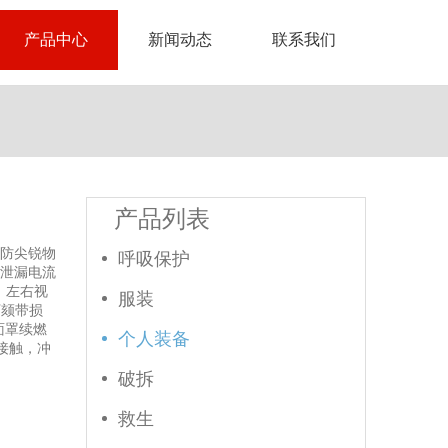
产品中心
新闻动态
联系我们
产品列表
防尖锐物
呼吸保护
泄漏电流
%，左右视
服装
下颏带损
面罩续燃
个人装备
接触，冲
破拆
救生