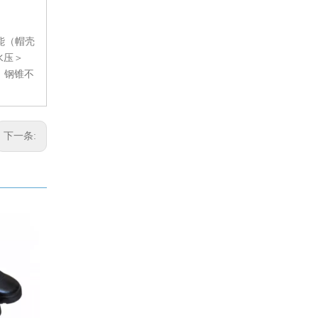
能（帽壳
水压＞
能：钢锥不
下一条: