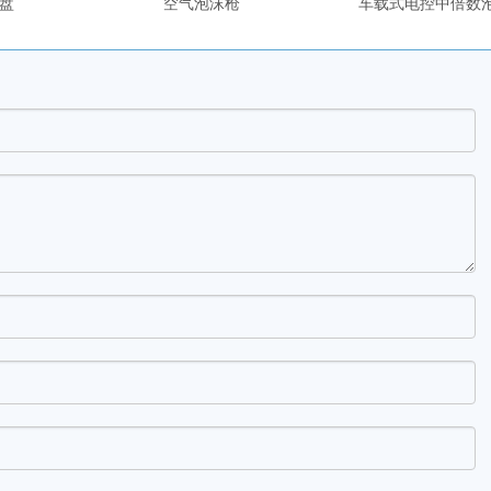
盘
空气泡沫枪
车载式电控中倍数