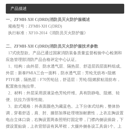
产品描述
一、ZFMH-XH C(DRD)消防员灭火防护服概述
规格型号：ZFMH-XH C(DRD)
执行标准：XF10-2014《消防员灭火防护服》
二、
ZFMH-XH C(DRD)消防员灭火防护服
技术参数
17式统型款。
产品已通过国家消防装备质量监督检验中心检测和
应急管理部消防产品合格评定中心认证。
1、结构：由外层、防水透气层、隔热层、舒适层四层面料组成。
外层：新泰PMIA三合一面料，防水透气层：芳纶无纺布+阻燃
PTFE膜，隔热层：F70芳纶毡，舒适层：芳纶/阻燃胶粘混纺布，
配置救生拖拉带。
2、材料：外层采用原液染色芳纶纤维。具有防静电、阻燃、轻
便、抗拉力强等性能。
3、款式规格：外表面颜色为藏蓝色。上下分体式结构，整体协
调，穿着舒适，肩、肘、膝部加厚处理增加耐磨性，上衣左胸设置
电台立体口袋，右胸设置两条照明灯固定带，门襟内侧设插袋，下
摆设置贴袋，上衣背部设有风琴褶，大腿外侧各设工具袋1个。上