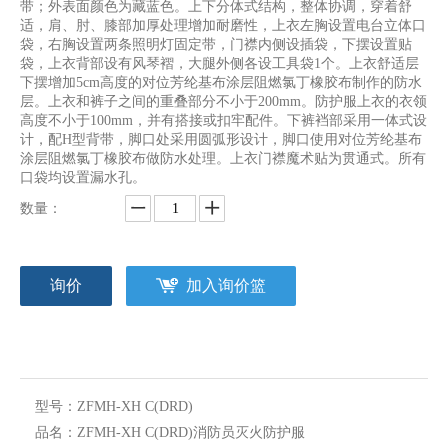
带；外表面颜色为藏蓝色。上下分体式结构，整体协调，穿着舒
适，肩、肘、膝部加厚处理增加耐磨性，上衣左胸设置电台立体口
袋，右胸设置两条照明灯固定带，门襟内侧设插袋，下摆设置贴
袋，上衣背部设有风琴褶，大腿外侧各设工具袋1个。上衣舒适层
下摆增加5cm高度的对位芳纶基布涂层阻燃氯丁橡胶布制作的防水
层。上衣和裤子之间的重叠部分不小于200mm。防护服上衣的衣领
高度不小于100mm，并有搭接或扣牢配件。下裤裆部采用一体式设
计，配H型背带，脚口处采用圆弧形设计，脚口使用对位芳纶基布
涂层阻燃氯丁橡胶布做防水处理。上衣门襟魔术贴为贯通式。所有
口袋均设置漏水孔。
数量：
询价
加入询价篮
型号：
ZFMH-XH C(DRD)
品名：
ZFMH-XH C(DRD)消防员灭火防护服