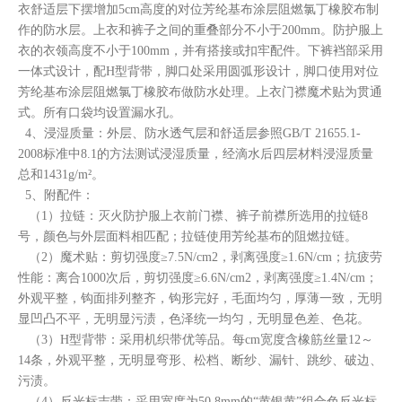
衣舒适层下摆增加5cm高度的对位芳纶基布涂层阻燃氯丁橡胶布制
作的防水层。上衣和裤子之间的重叠部分不小于200mm。防护服上
衣的衣领高度不小于100mm，并有搭接或扣牢配件。下裤裆部采用
一体式设计，配H型背带，脚口处采用圆弧形设计，脚口使用对位
芳纶基布涂层阻燃氯丁橡胶布做防水处理。上衣门襟魔术贴为贯通
式。所有口袋均设置漏水孔。
4、浸湿质量：外层、防水透气层和舒适层参照GB/T 21655.1-
2008标准中8.1的方法测试浸湿质量，经滴水后四层材料浸湿质量
总和1431g/m²。
5、附配件：
（1）拉链：灭火防护服上衣前门襟、裤子前襟所选用的拉链8
号，颜色与外层面料相匹配；拉链使用芳纶基布的阻燃拉链。
（2）魔术贴：剪切强度≥7.5N/cm2，剥离强度≥1.6N/cm；抗疲劳
性能：离合1000次后，剪切强度≥6.6N/cm2，剥离强度≥1.4N/cm；
外观平整，钩面排列整齐，钩形完好，毛面均匀，厚薄一致，无明
显凹凸不平，无明显污渍，色泽统一均匀，无明显色差、色花。
（3）H型背带：采用机织带优等品。每cm宽度含橡筋丝量12～
14条，外观平整，无明显弯形、松档、断纱、漏针、跳纱、破边、
污渍。
（4）反光标志带：采用宽度为50.8mm的“黄银黄”组合色反光标