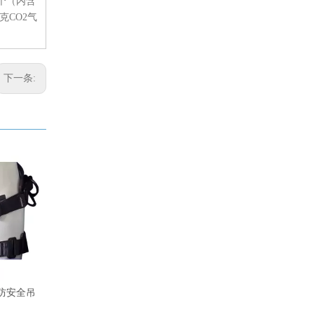
个（内含
克CO2气
下一条:
消防安全吊
FZL-DD-QS 全身型消防安全吊
救生抛投器
带