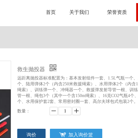
首页
关于我们
荣誉资质
救生抛投器
远距离抛投器标准配置为：基本发射组件一套、1.5L气瓶一个
个、陆用弹体2个（内含250米救援绳索）、水用弹体2个（内含1
绳索）、训练弹一个、冲绳器一个、救援弹发射导管一根、训练
管一根、绳包3个（其中一个含150m绳索）、16克CO2气瓶4个
个、水用保护套2套、常用密封圈一套、高尔夫球包式包装2个。
数量：
询价
加入询价篮