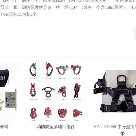
L气瓶一个、底座一个、陆用弹体2个（内含250米救援绳索）、水用弹体2
导管一根、训练弹发射导管一根、绳包3个（其中一个含150m绳索）、16
高尔夫球包式包装2个。
全绳
消防防坠落辅助部件
FZL-DD-BS 半身型
带