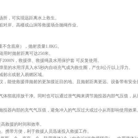
场所，可实现远距离水上救生。
船对岸、高楼或山涧等救援场合
抛绳作业。
重不含底座），抛射质量1.8KG。
陆用时抛射距离可达250米。
不小于2000N，救援弹、救援绳及水用保护套 可反复使用。
救援弹里的水用浮具入水5秒内自动充气成为救生圈，产生8公斤以上浮力。
域射出或射入易燃区域。
仪，能使救援弹抛射的更加接近目的地、且抛射距离更远。设备带有安全
气体彻底排放干净。同时也可以通过泄气阀来调节抛投器内部气压值，从
抛投器内部的充气气压值，避免冲入的气压过大或过小从而影响使用效果
提高救援的时间和效率。
负。携带方便，利于救援人员迅速投入救援工作。