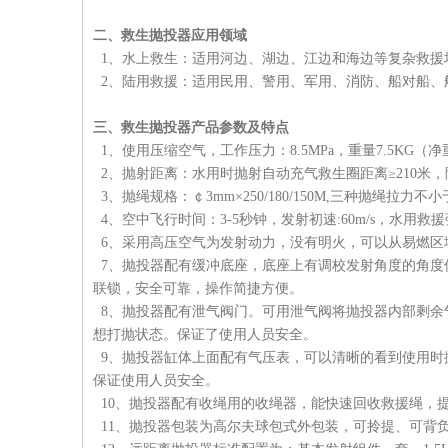
二、
救生抛投器
应用领域
1、水上救生：适用河边、湖边、江边和海边等复杂救援
2、陆用救援：适用民用、警用、军用、消防、船对船、
三、
救生抛投器
产品参数及特点
1、使用压缩空气，工作压力：8.5MPa，重量7.5KG（净
2、抛射距离：水用时抛射自动充气救生圈距离≥210米，
3、抛绳规格：￠3mm×250/180/150M,三种抛绳拉力
4、空中飞行时间：3-5秒钟，发射初速:60m/s，水用
6、采用高压空气为发射动力，没有明火，可以从易燃区
7、抛投器配有缓冲底座，底座上有调校发射角度的角度
联锁，安全可靠，操作简捷方便。
8、抛投器配有泄气阀门。可用泄气阀将抛投器内部剩余
想打抛状态。保证了使用人员安全。
9、抛投器缸体上面配有气压表，可以清晰的看到使用时
保证使用人员安全。
10、抛投器配有收绳用的收绳器，能快速回收救援绳，
11、抛投器包装为高尔夫球包式外包装，可拎提、可背